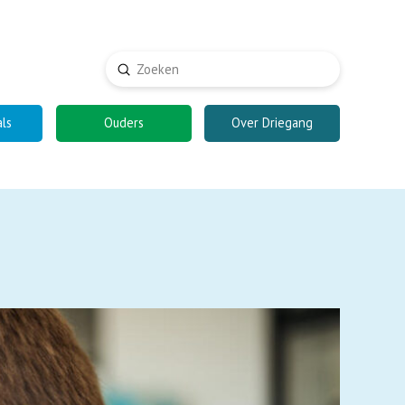
Submit
Search
als
Ouders
Over Driegang