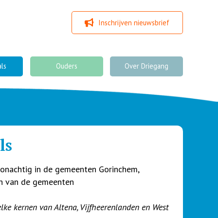
Inschrijven nieuwsbrief
als
Ouders
Over Driegang
ls
woonachtig in de gemeenten Gorinchem,
en van de gemeenten
welke kernen van Altena, Vijfheerenlanden en West