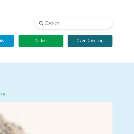
Submit
Search
als
Ouders
Over Driegang
eur