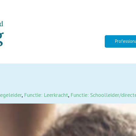
Profession
begeleider
,
Functie: Leerkracht
,
Functie: Schoolleider/direct