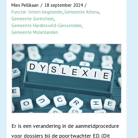
Mies Pellikaan
18 september 2024
Functie: Intern begeleider
,
Gemeente Altena
,
Gemeente Gorinchem
,
Gemeente Hardinxveld-Giessendam
,
Gemeente Molenlanden
Er is een verandering in de aanmeldprocedure
voor dossiers bij de poortwachter ED. (Dit